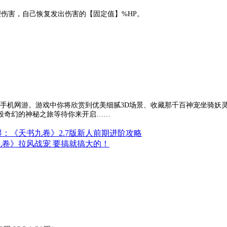
伤害，自己恢复发出伤害的【固定值】%HP。
G手机网游。游戏中你将欣赏到优美细腻3D场景、收藏那千百神宠坐骑妖
段奇幻的神秘之旅等待你来开启……
：《天书九卷》2.7版新人前期进阶攻略
九卷》拉风战宠 要搞就搞大的！