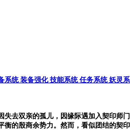
备系统
装备强化
技能系统
任务系统
妖灵
因失去双亲的孤儿，因缘际遇加入契印师门
衡的殷商余势力。然而，看似团结的契印师