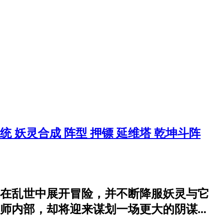
系统
妖灵合成
阵型
押镖
延维塔
乾坤斗阵
在乱世中展开冒险，并不断降服妖灵与它
内部，却将迎来谋划一场更大的阴谋...