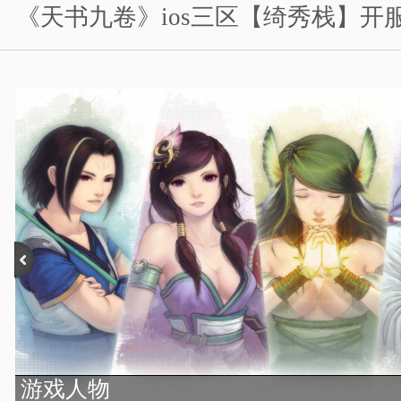
《天书九卷》ios三区【绮秀栈】开
游戏人物