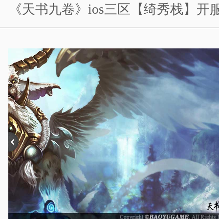
《天书九卷》ios三区【绮秀栈】开
游戏人物