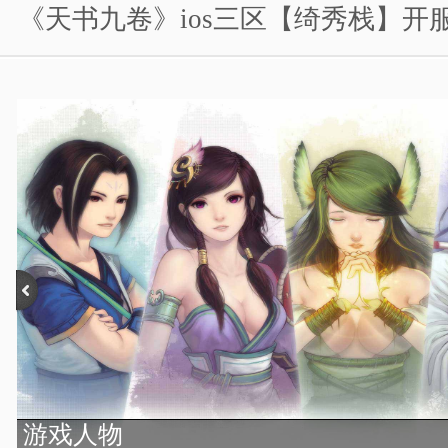
《天书九卷》ios三区【绮秀栈】开
游戏人物