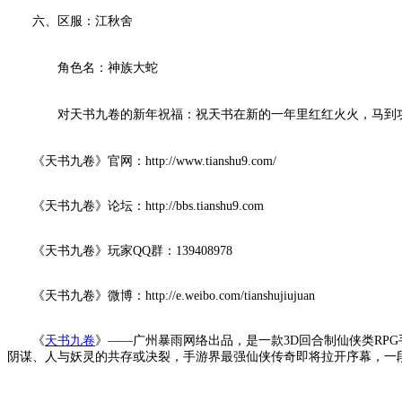
六、区服：江秋舍
角色名：神族大蛇
对天书九卷的新年祝福：祝天书在新的一年里红红火火，马到功
《天书九卷》官网：http://www.tianshu9.com/
《天书九卷》论坛：http://bbs.tianshu9.com
《天书九卷》玩家QQ群：139408978
《天书九卷》微博：http://e.weibo.com/tianshujiujuan
《
天书九卷
》——广州暴雨网络出品，是一款3D回合制仙侠类RP
阴谋、人与妖灵的共存或决裂，手游界最强仙侠传奇即将拉开序幕，一