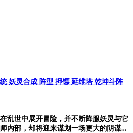
系统
妖灵合成
阵型
押镖
延维塔
乾坤斗阵
在乱世中展开冒险，并不断降服妖灵与它
内部，却将迎来谋划一场更大的阴谋...