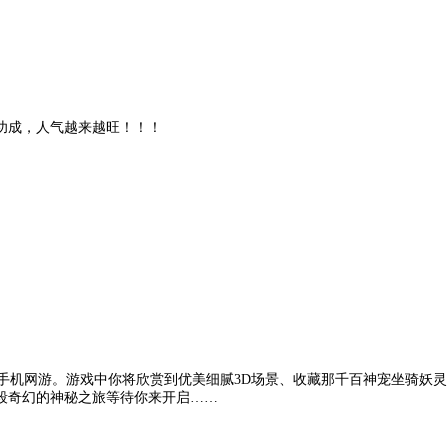
成，人气越来越旺！！！
G手机网游。游戏中你将欣赏到优美细腻3D场景、收藏那千百神宠坐骑妖
段奇幻的神秘之旅等待你来开启……