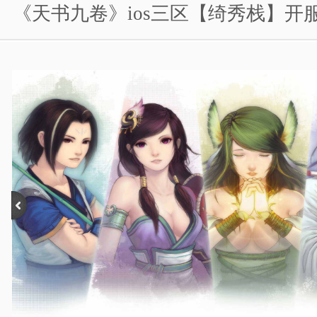
《天书九卷》ios三区【绮秀栈】开
游戏人物