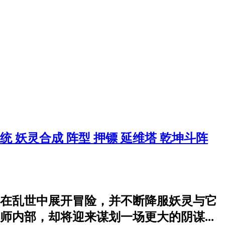
系统
妖灵合成
阵型
押镖
延维塔
乾坤斗阵
在乱世中展开冒险，并不断降服妖灵与它
内部，却将迎来谋划一场更大的阴谋...