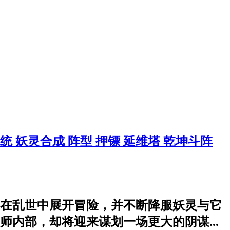
系统
妖灵合成
阵型
押镖
延维塔
乾坤斗阵
在乱世中展开冒险，并不断降服妖灵与它
内部，却将迎来谋划一场更大的阴谋...