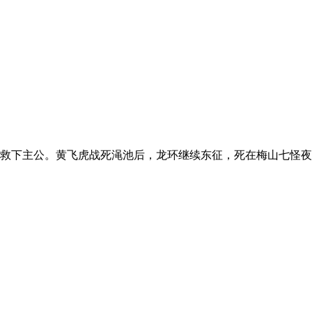
下主公。黄飞虎战死渑池后，龙环继续东征，死在梅山七怪夜