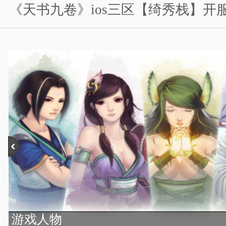
《天书九卷》ios三区【绮秀栈】开
游戏人物