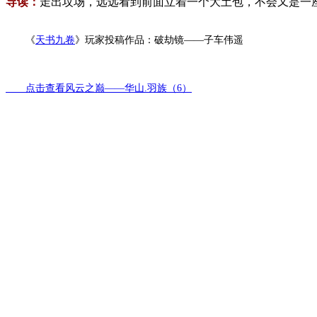
导读：
走出坟场，远远看到前面立着一个大土包，不会又是一
《
天书九卷
》玩家投稿作品：破劫镜——子车伟遥
点击查看风云之巅——华山.羽族（6）