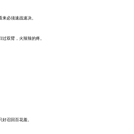
看来必须速战速决。
扫过双臂，火辣辣的疼。
只好召回百花羞。