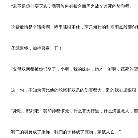
“若不是你们要灭族，我羽族何必掺合商周之战？该死的契印师。”
这货敢情是个话痨啊，嘴里喋喋不休，两只粗壮的利爪雨点般砸向
圣武道镜，加持吾身，开！
“父母双亲都被你们杀了，小羽，我的妹妹，她才一岁啊，该死的契
这一句，不知为何比他的蛇尾和双爪的伤害都大，刺的我心里狠狠
“死吧，都死吧，契印师都该死，什么替天行道，什么济世救人，都
我们的羽翼成了服饰，我们的子孙成了宠物，家破人亡。”