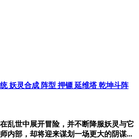
系统
妖灵合成
阵型
押镖
延维塔
乾坤斗阵
在乱世中展开冒险，并不断降服妖灵与它
内部，却将迎来谋划一场更大的阴谋...