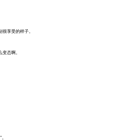
副很享受的样子。
么变态啊。
”。