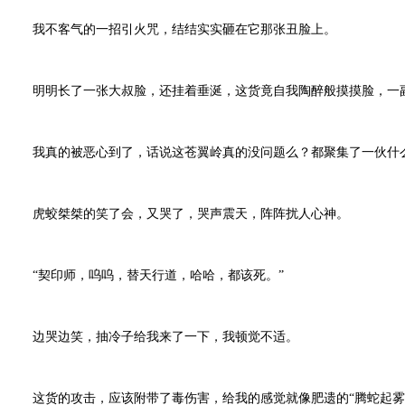
我不客气的一招引火咒，结结实实砸在它那张丑脸上。
明明长了一张大叔脸，还挂着垂涎，这货竟自我陶醉般摸摸脸，一
我真的被恶心到了，话说这苍翼岭真的没问题么？都聚集了一伙什
虎蛟桀桀的笑了会，又哭了，哭声震天，阵阵扰人心神。
“契印师，呜呜，替天行道，哈哈，都该死。”
边哭边笑，抽冷子给我来了一下，我顿觉不适。
这货的攻击，应该附带了毒伤害，给我的感觉就像肥遗的“腾蛇起雾