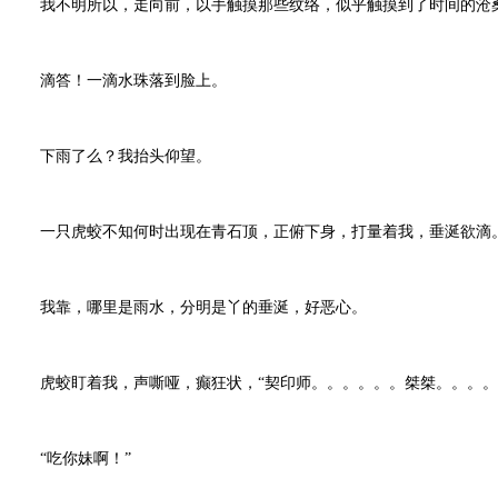
我不明所以，走向前，以手触摸那些纹络，似乎触摸到了时间的沧
滴答！一滴水珠落到脸上。
下雨了么？我抬头仰望。
一只虎蛟不知何时出现在青石顶，正俯下身，打量着我，垂涎欲滴
我靠，哪里是雨水，分明是丫的垂涎，好恶心。
虎蛟盯着我，声嘶哑，癫狂状，“契印师。。。。。。桀桀。。。。
“吃你妹啊！”