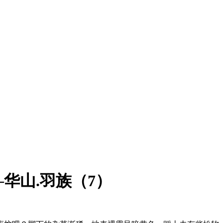
华山.羽族（7）