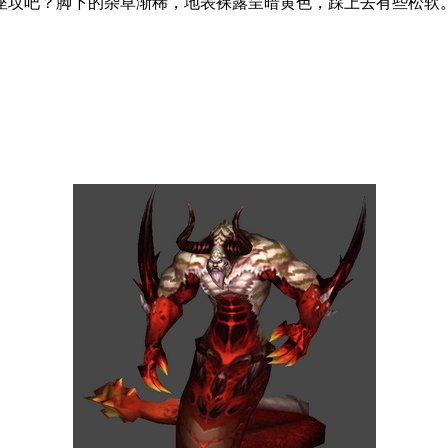
座坟吧？脚下的杂草渐稀，地表裸露呈暗黄色，踩上去有些松软