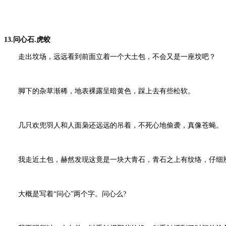
13.问心石.虎蛟
走出坟场，远远看到前面立着一个大土包，不会又是一座坟吧？
脚下的杂草渐稀，地表裸露呈暗黄色，踩上去有些松软。
几只欢兜羽人和人面枭还远远的吊着，不死心地偷袭，真像苍蝇。
我走近土包，赫然发现这竟是一块大青石，青石之上有纹络，仔细
大概是写着“问心”两个字。问心么?