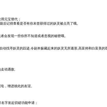
使用元宝替代；
升级后记得查看是否有你未曾获得过的妖灵被点亮了哦。
或者会发现一些你所不知道或者忽视的秘密哦。
图自动找寻妖灵的踪迹,令副本躲藏起来的妖灵无所遁形,高富帅和白富美的
走动遇敌;
肥皂，增进彼此的友谊。
家名字发起切磋功能申请；