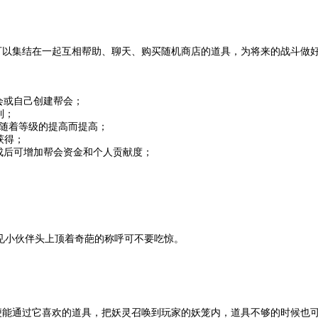
可以集结在一起互相帮助、聊天、购买随机商店的道具，为将来的战斗做
会或自己创建帮会；
到；
限随着等级的提高而提高；
获得；
成后可增加帮会资金和个人贡献度；
。
见小伙伴头上顶着奇葩的称呼可不要吃惊。
便能通过它喜欢的道具，把妖灵召唤到玩家的妖笼内，道具不够的时候也