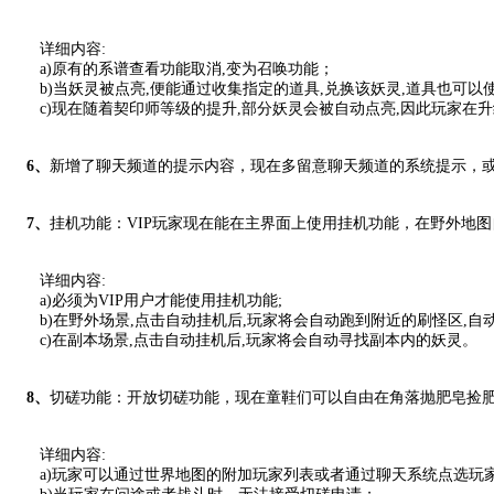
详细内容:
a)原有的系谱查看功能取消,变为召唤功能；
b)当妖灵被点亮,便能通过收集指定的道具,兑换该妖灵,道具也可以
c)现在随着契印师等级的提升,部分妖灵会被自动点亮,因此玩家在
6、
新增了聊天频道的提示内容，现在多留意聊天频道的系统提示，
7、
挂机功能：VIP玩家现在能在主界面上使用挂机功能，在野外地
详细内容:
a)必须为VIP用户才能使用挂机功能;
b)在野外场景,点击自动挂机后,玩家将会自动跑到附近的刷怪区,自动
c)在副本场景,点击自动挂机后,玩家将会自动寻找副本内的妖灵。
8、
切磋功能：开放切磋功能，现在童鞋们可以自由在角落抛肥皂捡
详细内容:
a)玩家可以通过世界地图的附加玩家列表或者通过聊天系统点选玩