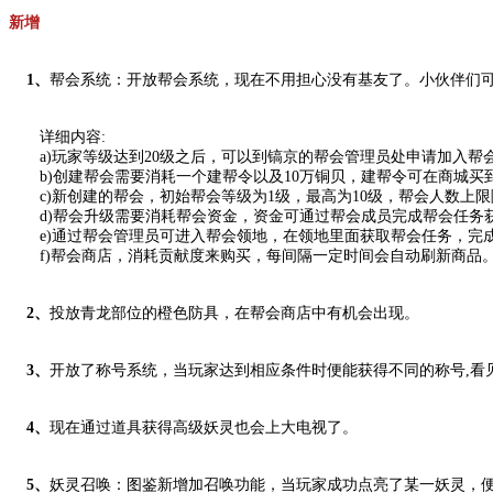
新增
1、
帮会系统：开放帮会系统，现在不用担心没有基友了。小伙伴们
详细内容:
a)玩家等级达到20级之后，可以到镐京的帮会管理员处申请加入帮
b)创建帮会需要消耗一个建帮令以及10万铜贝，建帮令可在商城买
c)新创建的帮会，初始帮会等级为1级，最高为10级，帮会人数上
d)帮会升级需要消耗帮会资金，资金可通过帮会成员完成帮会任务
e)通过帮会管理员可进入帮会领地，在领地里面获取帮会任务，完
f)帮会商店，消耗贡献度来购买，每间隔一定时间会自动刷新商品
2、
投放青龙部位的橙色防具，在帮会商店中有机会出现。
3、
开放了称号系统，当玩家达到相应条件时便能获得不同的称号,看
4、
现在通过道具获得高级妖灵也会上大电视了。
5、
妖灵召唤：图鉴新增加召唤功能，当玩家成功点亮了某一妖灵，