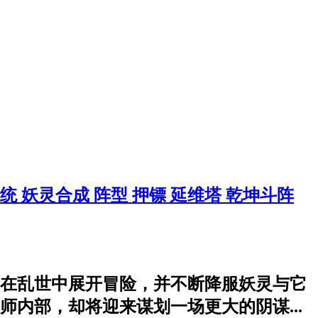
系统
妖灵合成
阵型
押镖
延维塔
乾坤斗阵
在乱世中展开冒险，并不断降服妖灵与它
内部，却将迎来谋划一场更大的阴谋...