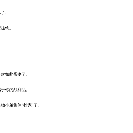
单了。
型挂钩。
一次如此蛋疼了。
属于你的战利品。
物小弟集体“抄家”了。