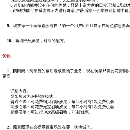
b)当玩家在问途或者战斗时，无法接受切磋申请；
c)该切磋功能并没有任何的奖励，只是丰富大家的日常玩法以及战
d)切磋功能可在系统提示内进行屏蔽,屏蔽后将不会接收到切磋申请
9、
现在每一个玩家都会有自己的一个用户id并且显示在角色信息界
10、
新增部分妖灵，对应的配方。
优化
1、
阴阳阙：阴阳阙的幕后老板整顿了业务，现在玩家只需要花费铜贝
更高!
详细内容:
阴阳阙改为3种召唤模式；
普通召唤：可花费铜贝召唤妖灵，每24小时有1次免费机会；
高级召唤：可花费元宝召唤妖灵，每72小时有1次免费机会；
超级召唤：可进行10次高级召唤，7.5折优惠。
2、
藏宝图现在会提示藏宝场景在哪一块地域了。