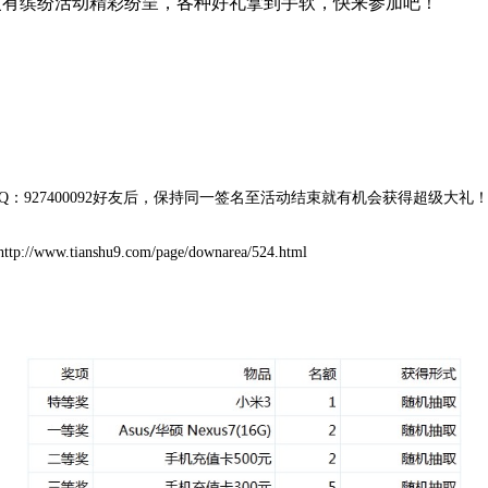
启，更有缤纷活动精彩纷呈，各种好礼拿到手软，快来参加吧！
927400092好友后，保持同一签名至活动结束就有机会获得超级大礼
shu9.com/page/downarea/524.html