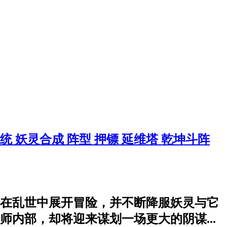
系统
妖灵合成
阵型
押镖
延维塔
乾坤斗阵
在乱世中展开冒险，并不断降服妖灵与它
内部，却将迎来谋划一场更大的阴谋...